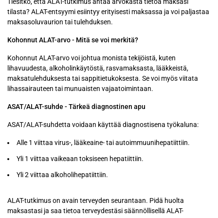
Tiesitkö, että ALAT-tutkimus antaa arvokasta tietoa maksasi
tilasta? ALAT-entsyymi esiintyy erityisesti maksassa ja voi paljastaa
maksasoluvaurion tai tulehduksen.
Kohonnut ALAT-arvo - Mitä se voi merkitä?
Kohonnut ALAT-arvo voi johtua monista tekijöistä, kuten
lihavuudesta, alkoholinkäytöstä, rasvamaksasta, lääkkeistä,
maksatulehduksesta tai sappitietukoksesta. Se voi myös viitata
lihassairauteen tai munuaisten vajaatoimintaan.
ASAT/ALAT-suhde - Tärkeä diagnostinen apu
ASAT/ALAT-suhdetta voidaan käyttää diagnostisena työkaluna:
Alle 1 viittaa virus-, lääkeaine- tai autoimmuunihepatiittiin.
Yli 1 viittaa vaikeaan toksiseen hepatiittiin.
Yli 2 viittaa alkoholihepatiittiin.
ALAT-tutkimus on avain terveyden seurantaan. Pidä huolta
maksastasi ja saa tietoa terveydestäsi säännöllisellä ALAT-