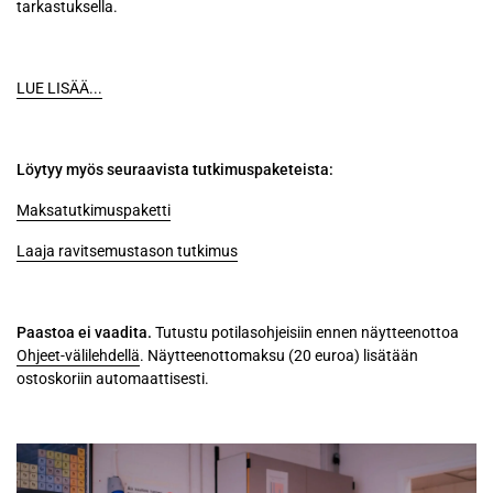
tarkastuksella.
LUE LISÄÄ...
Löytyy myös seuraavista tutkimuspaketeista:
Maksatutkimuspaketti
Laaja ravitsemustason tutkimus
Paastoa ei vaadita.
Tutustu potilasohjeisiin ennen näytteenottoa
Ohjeet-välilehdellä
.
Näytteenottomaksu (20 euroa) lisätään
ostoskoriin automaattisesti
.