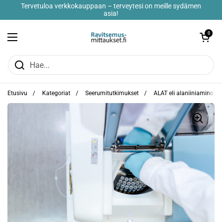
Sisältöön
Tervetuloa verkkokauppaan – terveytesi on meille sydämen
asia!
Avaa Ostoskor
0
Avaa valikko
Etusivu
/
Kategoriat
/
Seerumitutkimukset
/
ALAT eli alaniiniaminotra